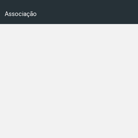
Associação
Sobre
Associados
Notícias
Boletim informativo
Parcerias
FAQs
Contactos
Área reservada
Associados
Tornar-se associado