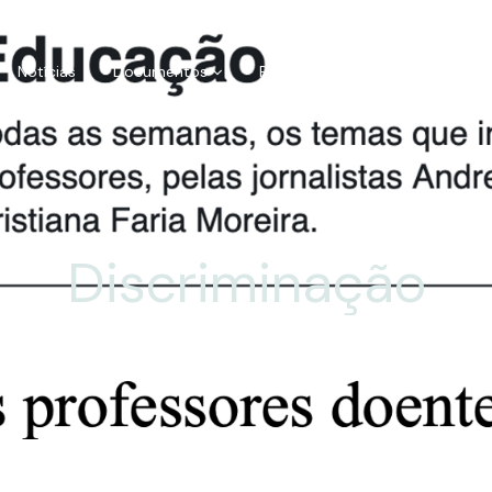
Notícias
Documentos
Parcerias
FAQs
Cont
Discriminação