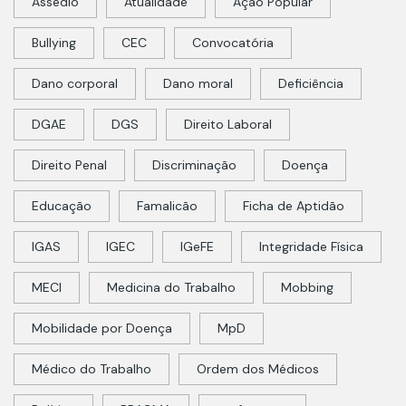
Assédio
Atualidade
Ação Popular
Bullying
CEC
Convocatória
Dano corporal
Dano moral
Deficiência
DGAE
DGS
Direito Laboral
Direito Penal
Discriminação
Doença
Educação
Famalicão
Ficha de Aptidão
IGAS
IGEC
IGeFE
Integridade Física
MECI
Medicina do Trabalho
Mobbing
Mobilidade por Doença
MpD
Médico do Trabalho
Ordem dos Médicos